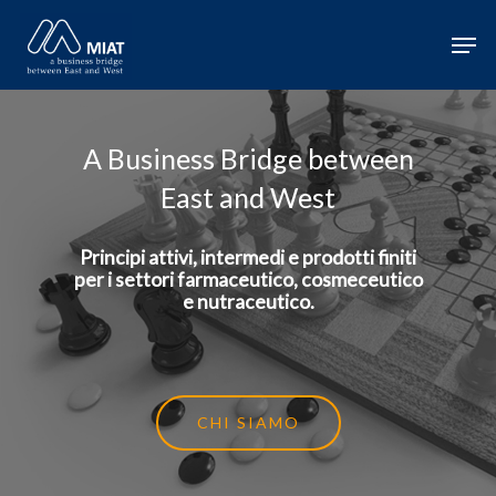
Hit enter to search or ESC to close
A Business Bridge
between
East and West
Principi attivi, intermedi e prodotti finiti
per i settori farmaceutico, cosmeceutico
e nutraceutico.
CHI SIAMO