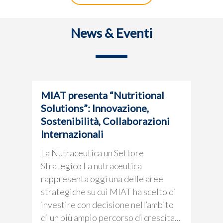
Prodotti
API’s
Experience
News & Eventi
Dispositivi Medici
Partners
Specialità Farmaceutich
Intermedi
News & Event
MIAT presenta “Nutritional
Colonne HPLC
Solutions”: Innovazione,
Certificazioni
Sostenibilità, Collaborazioni
Internazionali
Farmacovigil
La Nutraceutica un Settore
Strategico La nutraceutica
Contatti
rappresenta oggi una delle aree
strategiche su cui MIAT ha scelto di
investire con decisione nell’ambito
English
di un più ampio percorso di crescita...