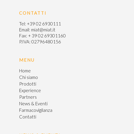
CONTATTI
Tel:
+39 02 6930111
Email:
miat@miat.it
Fax: + 39 02 69301160
P.IVA: 02796480156
MENU
Home
Chi siamo
Prodotti
Experience
Partners
News & Eventi
Farmacovigilanza
Contatti