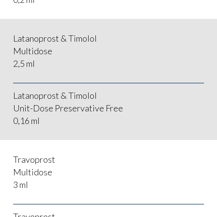
Latanoprost & Timolol
Multidose
2,5 ml
Latanoprost & Timolol
Unit-Dose Preservative Free
0,16 ml
Home
Travoprost
Multidose
3 ml
Chi siamo
Travoprost