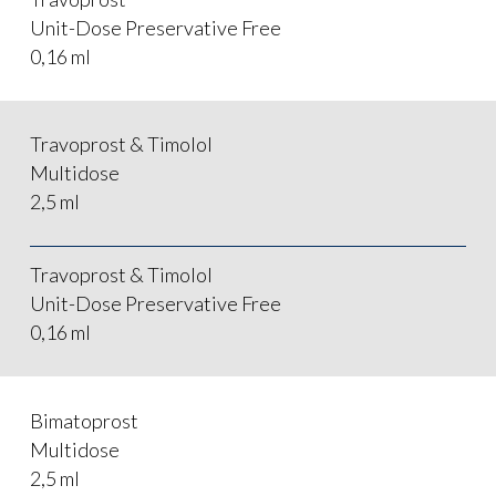
Prodotti
Unit-Dose Preservative Free
API’s
0,16 ml
Experience
Dispositivi Medici
Partners
Travoprost & Timolol
Specialità Farmaceutich
Multidose
Intermedi
News & Event
2,5 ml
Colonne HPLC
Certificazioni
Travoprost & Timolol
Unit-Dose Preservative Free
Farmacovigil
0,16 ml
Contatti
Bimatoprost
Multidose
English
2,5 ml