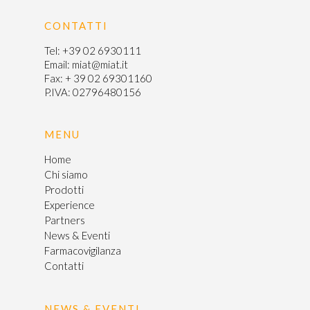
CONTATTI
Tel:
+39 02 6930111
Email:
miat@miat.it
Fax: + 39 02 69301160
P.IVA: 02796480156
MENU
Home
Chi siamo
Prodotti
Experience
Partners
News & Eventi
Farmacovigilanza
Contatti
NEWS & EVENTI