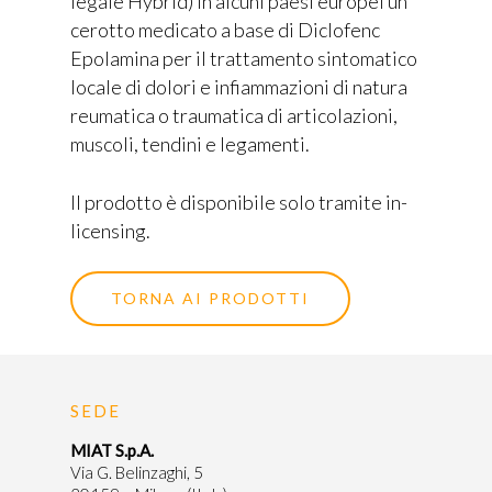
legale Hybrid) in alcuni paesi europei un
cerotto medicato a base di Diclofenc
Epolamina per il trattamento sintomatico
locale di dolori e infiammazioni di natura
reumatica o traumatica di articolazioni,
Home
muscoli, tendini e legamenti.
Chi siamo
Il prodotto è disponibile solo tramite in-
licensing.
Prodotti
TORNA AI PRODOTTI
API’s
Experience
Dispositivi Medici
Partners
Specialità Farmaceutich
SEDE
Intermedi
News & Event
MIAT S.p.A.
Via G. Belinzaghi, 5
Colonne HPLC