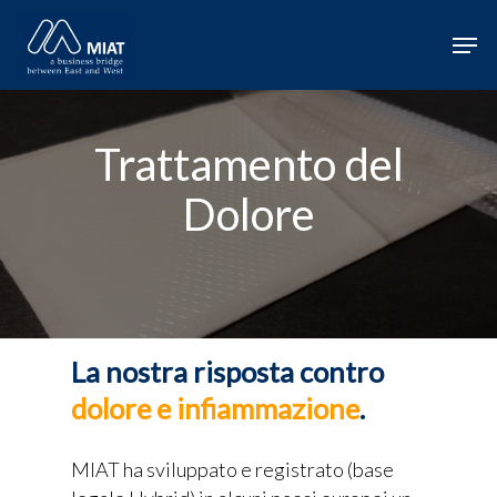
Hit enter to search or ESC to close
Trattamento del
Dolore
La nostra risposta contro
dolore e infiammazione
.
MIAT ha sviluppato e registrato (base