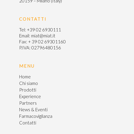
20159 – Milano (Italy)
Certificazioni
CONTATTI
Farmacovigil
Tel:
+39 02 6930111
Email:
miat@miat.it
Contatti
Fax: + 39 02 69301160
P.IVA: 02796480156
English
MENU
Home
Chi siamo
Prodotti
Experience
Partners
News & Eventi
Farmacovigilanza
Contatti