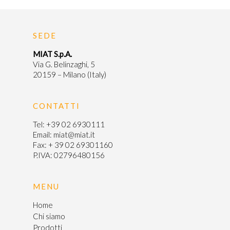
Intermedi
News & Event
SEDE
Colonne HPLC
Certificazioni
MIAT S.p.A.
Via G. Belinzaghi, 5
20159 – Milano (Italy)
Farmacovigil
Contatti
CONTATTI
Tel:
+39 02 6930111
Email:
miat@miat.it
English
Fax: + 39 02 69301160
P.IVA: 02796480156
MENU
Home
Chi siamo
Prodotti