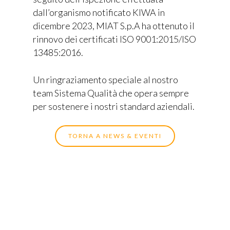
dall’organismo notificato KIWA in
dicembre 2023, MIAT S.p.A ha ottenuto il
rinnovo dei certificati ISO 9001:2015/ISO
13485:2016.
Un ringraziamento speciale al nostro
team Sistema Qualità che opera sempre
Home
per sostenere i nostri standard aziendali.
Chi siamo
TORNA A NEWS & EVENTI
Prodotti
API’s
Experience
Dispositivi Medici
Partners
Specialità Farmaceutich