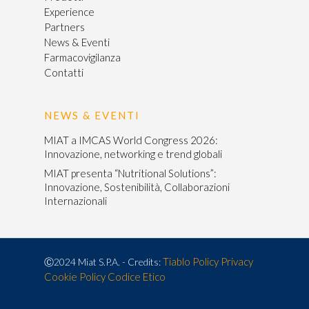
Experience
Partners
News & Eventi
Farmacovigilanza
Contatti
NEWS & EVENTI
MIAT a IMCAS World Congress 2026:
Innovazione, networking e trend globali
MIAT presenta “Nutritional Solutions”:
Innovazione, Sostenibilità, Collaborazioni
Internazionali
Tiablo
Policy Privacy
Ⓒ2024 Miat S.P.A. - Credits:
Cookie Policy
Codice Etico