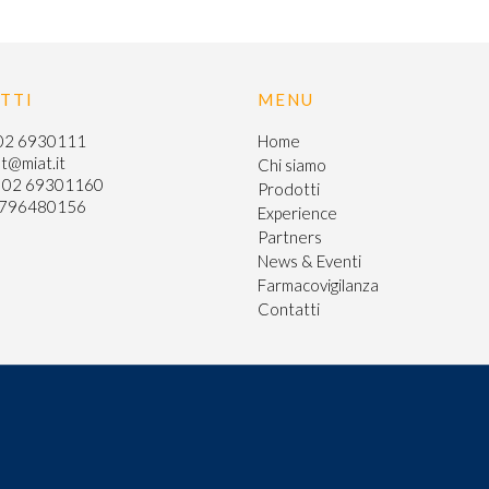
TTI
MENU
02 6930111
Home
t@miat.it
Chi siamo
9 02 69301160
Prodotti
02796480156
Experience
Partners
News & Eventi
Farmacovigilanza
Contatti
iva sulla raccolta
Le tue preferenze relative alla priva