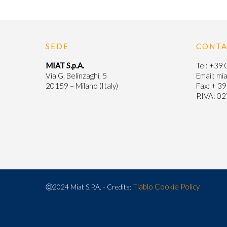
SEDE
CONTA
MIAT S.p.A.
Tel:
+39 
Via G. Belinzaghi, 5
Email:
mia
20159 – Milano (Italy)
Fax: + 3
P.IVA: 
Tiablo
Cookie Policy
Ⓒ2024 Miat S.P.A. - Credits:
Informat