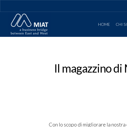
HOME
CHI 
Il magazzino di 
Hit enter to search or ESC to close
Con lo scopo di migliorare la nostra 