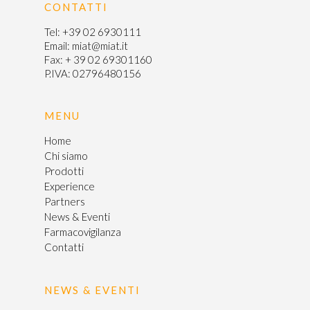
CONTATTI
Certificazioni
Tel:
+39 02 6930111
Email:
miat@miat.it
Farmacovigil
Fax: + 39 02 69301160
P.IVA: 02796480156
Contatti
MENU
Home
Chi siamo
Prodotti
Experience
Partners
News & Eventi
Farmacovigilanza
Contatti
NEWS & EVENTI