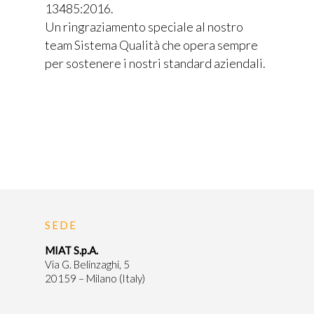
13485:2016.
Un ringraziamento speciale al nostro
team Sistema Qualità che opera sempre
per sostenere i nostri standard aziendali.
Home
Chi siamo
Prodotti
API’s
Experience
SEDE
Dispositivi Medici
Partners
MIAT S.p.A.
Specialità Farmaceutich
Via G. Belinzaghi, 5
20159 – Milano (Italy)
Intermedi
News & Event
Colonne HPLC